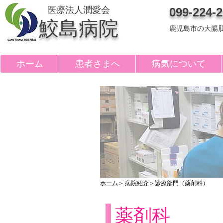
医療法人潤愛会
099-224-
鮫島病院
鹿児島市の大腸
ホーム
患者さまへ
病気について
ホーム
＞
病院紹介
＞診療部門（薬剤科）
薬剤科