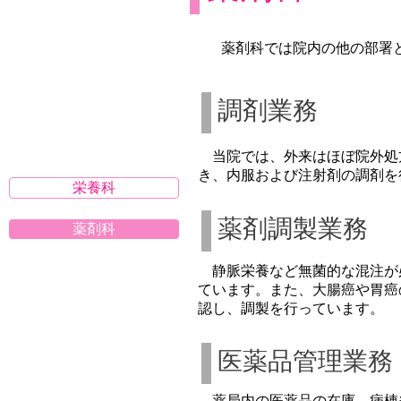
​ 薬剤科では院内の他の部
診療部門
Department
調剤業務
​ 当院では、外来はほぼ院外
き、内服および注射剤の調剤を
栄養科
薬剤調製業務
薬剤科
静脈栄養など無菌的な混注が
ています。また、大腸癌や胃癌
認し、調製を行っています。
医薬品管理業務
​ 薬局内の医薬品の在庫、病