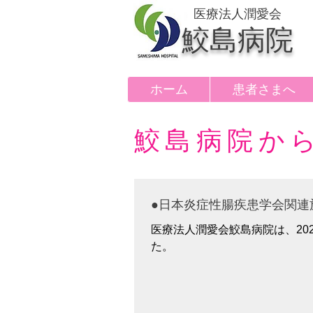
医療法人潤愛会
鮫島病院
ホーム
患者さまへ
鮫島病院か
●日本炎症性腸疾患学会関連
医療法人潤愛会鮫島病院は、20
た。